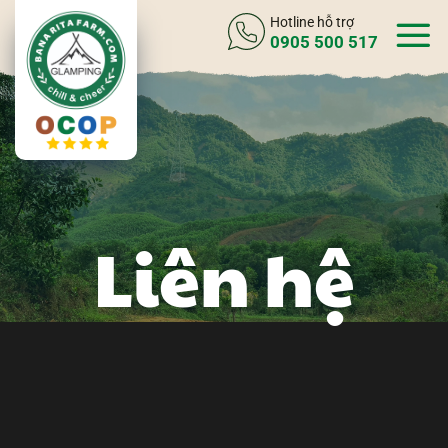
Bỏ
Hotline hỗ trợ
qua
0905 500 517
nội
dung
Liên hệ