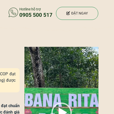
Hotline hỗ trợ
ĐẶT NGAY
0905 500 517
Trình
chơi
Video
OCOP đạt
ng) được
P đạt chuẩn
c đánh giá