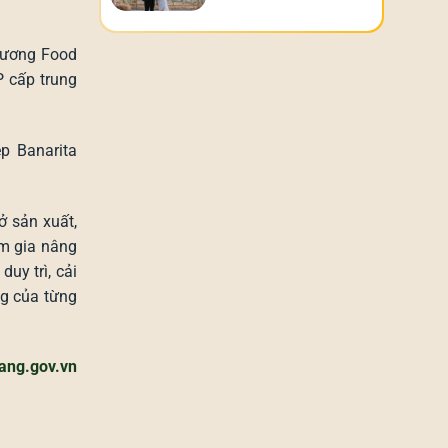
hương Food
 cấp trung
p Banarita
ở sản xuất,
am gia nâng
y trì, cải
ng của từng
ang.gov.vn