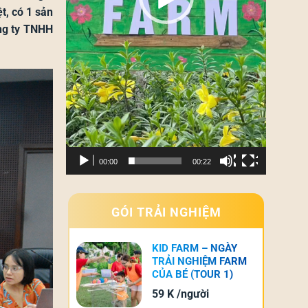
t, có 1 sản
ông ty TNHH
00:00
00:22
GÓI TRẢI NGHIỆM
KID FARM – NGÀY
TRẢI NGHIỆM FARM
CỦA BÉ (TOUR 1)
59
K
/người