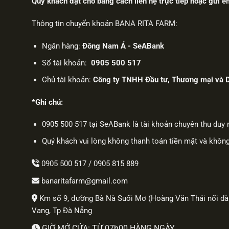
Quý khách đặt chỗ bằng cách liên hệ trực tiếp hoặc gửi
Thông tin chuyển khoản BANA RITA FARM:
Ngân hàng:
Đông Nam Á - SeABank
Số tài khoản:
0905 500 517
Chủ tài khoản:
Công ty TNHH Đầu tư, Thương mại và D
*Ghi chú:
0905 500 517 tại SeABank là tài khoản chuyên thu duy
Quý khách vui lòng không thanh toán tiền mặt và khôn
0905 500 517
/
0905 815 889
banaritafarm@gmail.com
Km số 9, đường Bà Nà Suối Mơ (Hoàng Văn Thái nối dài
Vang, Tp Đà Nẵng
GIỜ MỞ CỬA: TỪ 07h00 HÀNG NGÀY