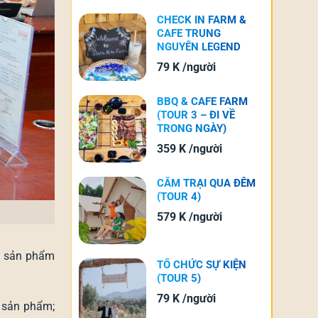
CHECK IN FARM &
CAFE TRUNG
NGUYÊN LEGEND
(TOUR 2)
79
K
/người
BBQ & CAFE FARM
(TOUR 3 – ĐI VỀ
TRONG NGÀY)
359
K
/người
CẮM TRẠI QUA ĐÊM
(TOUR 4)
579
K
/người
2 sản phẩm
TỔ CHỨC SỰ KIỆN
(TOUR 5)
79
K
/người
 sản phẩm;