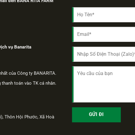
 email đến BANA RITA FARM
ịch vụ Banarita
 nhất của Công ty BANARITA.
g thanh toán vào TK cá nhân.
), Thôn Hội Phước, Xã Hoà